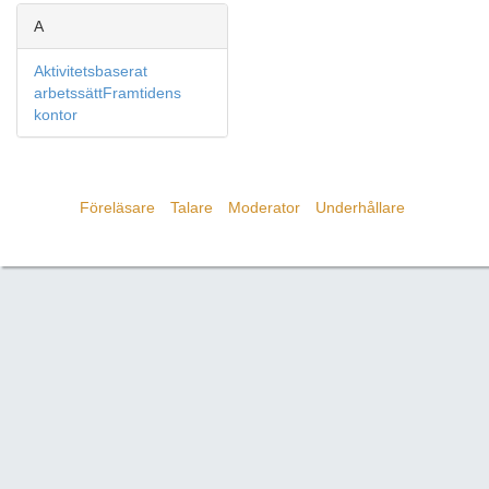
A
Aktivitetsbaserat
arbetssättFramtidens
kontor
Föreläsare
Talare
Moderator
Underhållare