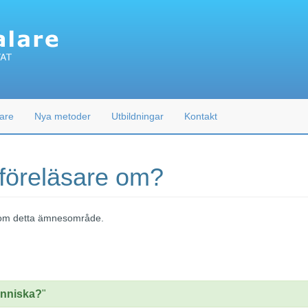
are
Nya metoder
Utbildningar
Kontakt
 föreläsare om?
 inom detta ämnesområde.
änniska?
"