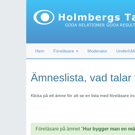
Hem
Föreläsare
Moderator
Underhåll
Ämneslista, vad talar
Klicka på ett ämne för att se en lista med föreläsare
Föreläsare på ämnet "
Hur bygger man en m