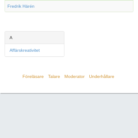
Fredrik Härén
A
Affärskreativitet
Föreläsare
Talare
Moderator
Underhållare