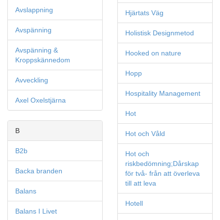
Avslappning
Hjärtats Väg
Avspänning
Holistisk Designmetod
Avspänning &
Hooked on nature
Kroppskännedom
Hopp
Avveckling
Hospitality Management
Axel Oxelstjärna
Hot
B
Hot och Våld
B2b
Hot och
riskbedömning;Dårskap
Backa branden
för två- från att överleva
till att leva
Balans
Hotell
Balans I Livet