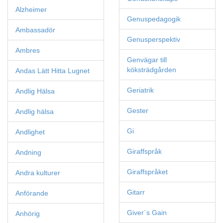
Alzheimer
Genuspedagogik
Ambassadör
Genusperspektiv
Ambres
Genvägar till
köksträdgården
Andas Lätt Hitta Lugnet
Geriatrik
Andlig Hälsa
Gester
Andlig hälsa
Gi
Andlighet
Giraffspråk
Andning
Giraffspråket
Andra kulturer
Gitarr
Anförande
Giver´s Gain
Anhörig