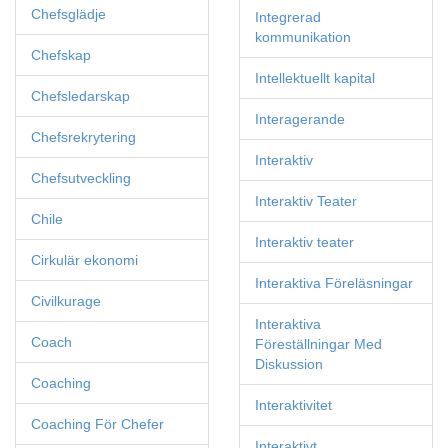
Chefsglädje
Integrerad
kommunikation
Chefskap
Intellektuellt kapital
Chefsledarskap
Interagerande
Chefsrekrytering
Interaktiv
Chefsutveckling
Interaktiv Teater
Chile
Interaktiv teater
Cirkulär ekonomi
Interaktiva Föreläsningar
Civilkurage
Interaktiva
Coach
Föreställningar Med
Diskussion
Coaching
Interaktivitet
Coaching För Chefer
Interaktivt