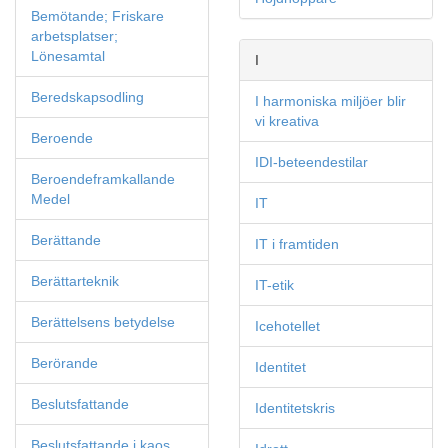
Bemötande; Friskare
arbetsplatser;
Lönesamtal
I
Beredskapsodling
I harmoniska miljöer blir
vi kreativa
Beroende
IDI-beteendestilar
Beroendeframkallande
Medel
IT
Berättande
IT i framtiden
Berättarteknik
IT-etik
Berättelsens betydelse
Icehotellet
Berörande
Identitet
Beslutsfattande
Identitetskris
Beslutsfattande i kaos