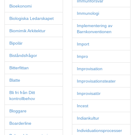
Immunförsvar
Bioekonomi
Immunologi
Biologiska Ledarskapet
Implementering av
Biomimik Arkitektur
Barnkonventionen
Bipolär
Import
Biståndsfrågor
Impro
Bitterfittan
Improvisation
Blatte
Improvisationsteater
Bli fri från Ditt
Improvisatör
kontrollbehov
Incest
Bloggare
Indiankultur
Boarderline
Individuationsprocesser