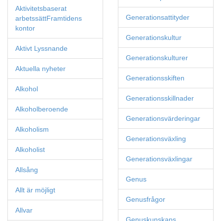
Aktivitetsbaserat
Generationsattityder
arbetssättFramtidens
kontor
Generationskultur
Aktivt Lyssnande
Generationskulturer
Aktuella nyheter
Generationsskiften
Alkohol
Generationsskillnader
Alkoholberoende
Generationsvärderingar
Alkoholism
Generationsväxling
Alkoholist
Generationsväxlingar
Allsång
Genus
Allt är möjligt
Genusfrågor
Allvar
Genuskunskaps