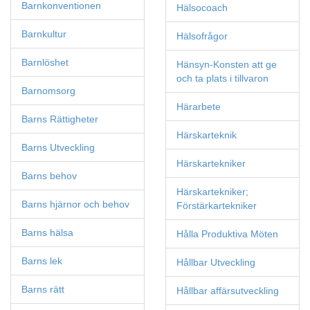
Barnkonventionen
Hälsocoach
Barnkultur
Hälsofrågor
Barnlöshet
Hänsyn-Konsten att ge
och ta plats i tillvaron
Barnomsorg
Härarbete
Barns Rättigheter
Härskarteknik
Barns Utveckling
Härskartekniker
Barns behov
Härskartekniker;
Barns hjärnor och behov
Förstärkartekniker
Barns hälsa
Hålla Produktiva Möten
Barns lek
Hållbar Utveckling
Barns rätt
Hållbar affärsutveckling