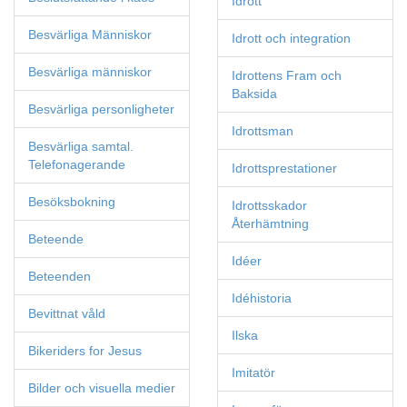
Idrott
Besvärliga Människor
Idrott och integration
Besvärliga människor
Idrottens Fram och
Baksida
Besvärliga personligheter
Idrottsman
Besvärliga samtal.
Telefonagerande
Idrottsprestationer
Besöksbokning
Idrottsskador
Återhämtning
Beteende
Idéer
Beteenden
Idéhistoria
Bevittnat våld
Ilska
Bikeriders for Jesus
Imitatör
Bilder och visuella medier