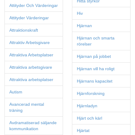
Hitta styrkor
Attityder Och Värderingar
Hiv
Attityder Värderingar
Hjärnan
Attraktionskraft
Hjärnan och smarta
Attraktiv Arbetsgivare
rörelser
Attraktiva Arbetsplatser
Hjärnan på jobbet
Attraktiva arbetsgivare
Hjärnan vill ha roligt
Attraktiva arbetsplatser
Hjärnans kapacitet
Autism
Hjärnforskning
Avancerad mental
Hjärnladyn
träning
Hjärt och kärl
Avdramatiserad säljande
kommunikation
Hjärtat