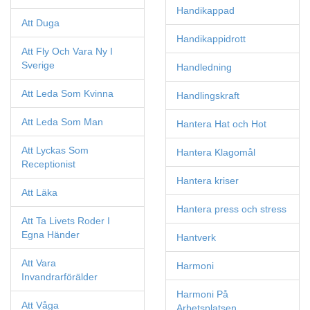
Handikappad
Att Duga
Handikappidrott
Att Fly Och Vara Ny I
Sverige
Handledning
Att Leda Som Kvinna
Handlingskraft
Att Leda Som Man
Hantera Hat och Hot
Att Lyckas Som
Hantera Klagomål
Receptionist
Hantera kriser
Att Läka
Hantera press och stress
Att Ta Livets Roder I
Egna Händer
Hantverk
Att Vara
Harmoni
Invandrarförälder
Harmoni På
Att Våga
Arbetsplatsen