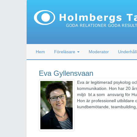
Hem
Föreläsare
Moderator
Underhåll
Eva Gyllensvaan
Eva är legitimerad psykolog oc
kommunikation. Hon har 20 års 
miljö bl.a som ansvarig för H
Hon är professionell utbildare
kundbemötande, teambuilding, 