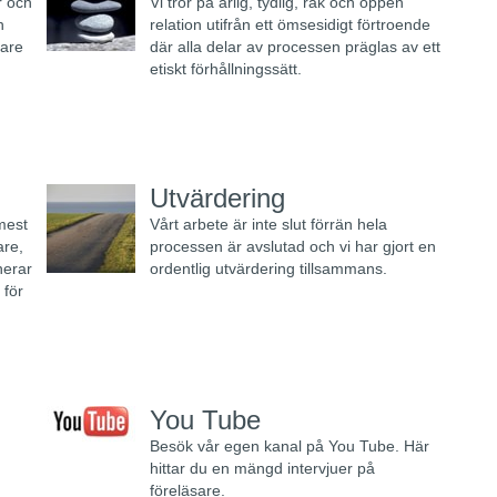
r och
Vi tror på ärlig, tydlig, rak och öppen
h
relation utifrån ett ömsesidigt förtroende
sare
där alla delar av processen präglas av ett
etiskt förhållningssätt.
Utvärdering
mest
Vårt arbete är inte slut förrän hela
are,
processen är avslutad och vi har gjort en
nerar
ordentlig utvärdering tillsammans.
 för
You Tube
Besök vår egen kanal på You Tube. Här
hittar du en mängd intervjuer på
föreläsare.