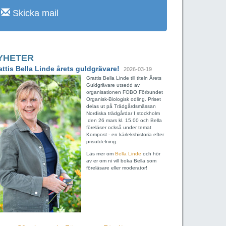
Skicka mail
YHETER
attis Bella Linde årets guldgrävare!
2026-03-19
Grattis Bella Linde till titeln Årets
Guldgrävare utsedd av
organisationen FOBO Förbundet
Organisk-Biologisk odling. Priset
delas ut på Trädgårdsmässan
Nordiska trädgårdar I stockholm
den 26 mars kl. 15.00 och Bella
föreläser också under temat
Kompost - en kärlekshistoria efter
prisutdelning.
Läs mer om
Bella Linde
och hör
av er om ni vill boka Bella som
föreläsare eller moderator!