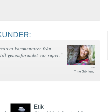
KUNDER:
positiva kommentarer från
"
 till genomförandet var super.
om
Trine Grönlund
Etik