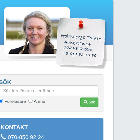
SÖK
Föreläsare
Ämne
Sök
KONTAKT
070-850 92 24