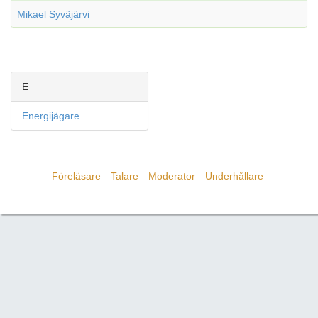
Mikael Syväjärvi
E
Energijägare
Föreläsare
Talare
Moderator
Underhållare