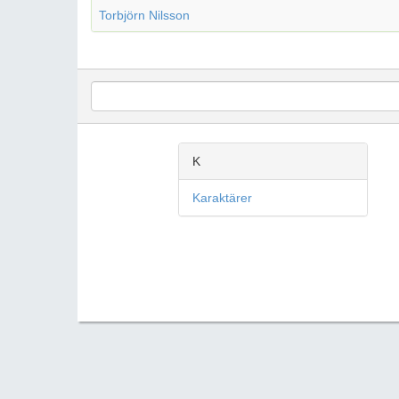
Torbjörn Nilsson
K
Karaktärer