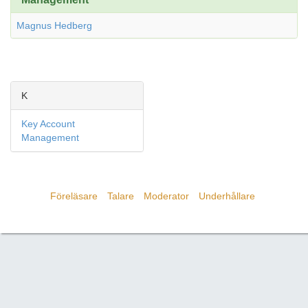
Magnus Hedberg
K
Key Account
Management
Föreläsare
Talare
Moderator
Underhållare