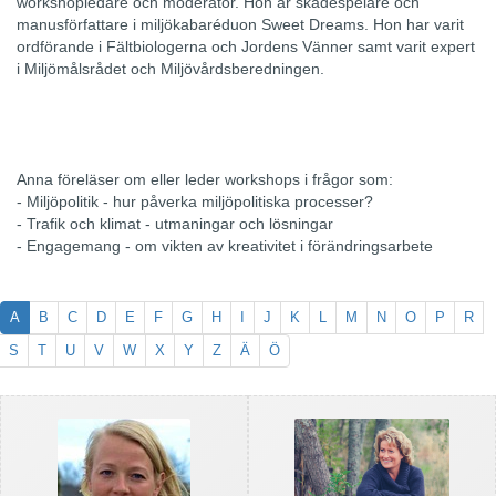
workshopledare och moderator. Hon är skådespelare och
manusförfattare i miljökabaréduon Sweet Dreams. Hon har varit
ordförande i Fältbiologerna och Jordens Vänner samt varit expert
i Miljömålsrådet och Miljövårdsberedningen.
Anna föreläser om eller leder workshops i frågor som:
- Miljöpolitik - hur påverka miljöpolitiska processer?
- Trafik och klimat - utmaningar och lösningar
- Engagemang - om vikten av kreativitet i förändringsarbete
A
B
C
D
E
F
G
H
I
J
K
L
M
N
O
P
R
S
T
U
V
W
X
Y
Z
Ä
Ö