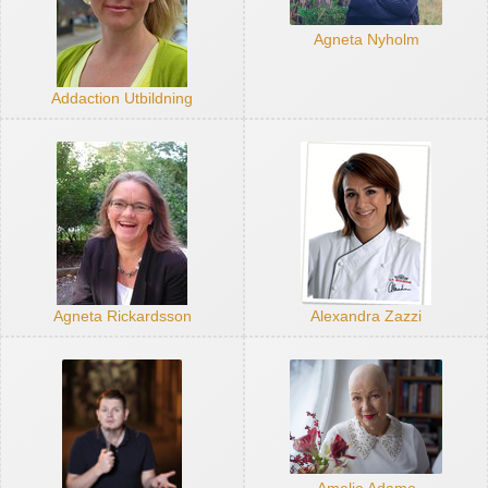
Agneta Nyholm
Addaction Utbildning
Agneta Rickardsson
Alexandra Zazzi