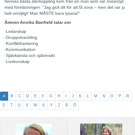
hennes bästa återkoppling kom från en man som var missnöjd
med föreläsningen: "Jag gick dit för att få sova – men det var ju
helt omöjligt! Man MÅSTE bara lyssna!"
Ämnen Annika Banfield talar om
:
-Ledarskap
-Grupputveckling
-Konflikthantering
-Kommunikation
-Självkänsla och självinsikt
-Livskunskap
A
B
C
D
E
F
G
H
I
J
K
L
M
N
O
P
R
S
T
U
V
W
X
Y
Z
Ä
Ö