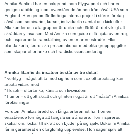
Annika Banfield har en bakgrund inom Flygvapnet och har en
gedigen utbildning inom ovanstående ämnen från såväl USA som
England. Hon genomför fleråriga interna projekt i större företag
såväl som seminarier, kurser, individuella samtal och kick offer.
Alla kunder och alla grupper är unika och därför är det viktigt att
skräddarsy insatsen. Med Annika som guide ni få njuta av en rolig
och inspirerande framställning av en erfaren estradör. Eller
blanda korta, teoretiska presentationer med olika gruppuppgifter
som skapar eftertanke och bra diskussionsunderlag.
Annika Banfields insatser består av tre delar:
* verktyg – något att ta med sig hem som t ex ett arbetslag kan
arbeta vidare med
* filosofi – eftertanke, känsla och livsvisdom
* humor – ett gott skratt och glimten i ögat är ett "måste" i Annikas
föreläsningar
Förutom Annikas bredd och långa erfarenhet har hon en
enastående förmåga att fängsla sina åhörare. Hon inspirerar,
skakar om, lockar till skratt och bjuder på sig själv. Bokar ni Annika
får ni garanterat en oförglömlig upplevelse. Hon säger själv att