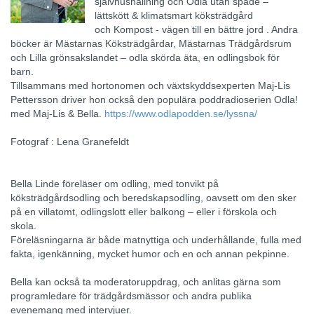
självhushållning och Odla utan spade –
lättskött & klimatsmart köksträdgård
och Kompost - vägen till en bättre jord . Andra
böcker är Mästarnas Köksträdgårdar, Mästarnas Trädgårdsrum
och Lilla grönsakslandet – odla skörda äta, en odlingsbok för
barn.
Tillsammans med hortonomen och växtskyddsexperten Maj-Lis
Pettersson driver hon också den populära poddradioserien Odla!
med Maj-Lis & Bella.
https://www.odlapodden.se/lyssna/
Fotograf : Lena Granefeldt
Bella Linde föreläser om odling, med tonvikt på
köksträdgårdsodling och beredskapsodling, oavsett om den sker
på en villatomt, odlingslott eller balkong – eller i förskola och
skola.
Föreläsningarna är både matnyttiga och underhållande, fulla med
fakta, igenkänning, mycket humor och en och annan pekpinne.
Bella kan också ta moderatoruppdrag, och anlitas gärna som
programledare för trädgårdsmässor och andra publika
evenemang med intervjuer.