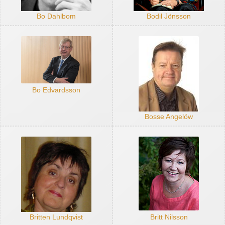
Bo Dahlbom
Bodil Jönsson
Bo Edvardsson
Bosse Angelöw
Britten Lundqvist
Britt Nilsson