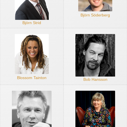
Björn Söderberg
Björn Strid
Blossom Tainton
Bob Hansson