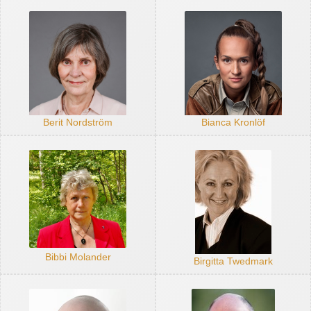
Berit Nordström
Bianca Kronlöf
Bibbi Molander
Birgitta Twedmark