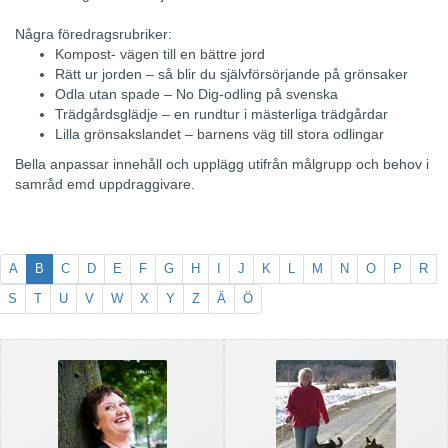
Några föredragsrubriker:
Kompost- vägen till en bättre jord
Rätt ur jorden – så blir du självförsörjande på grönsaker
Odla utan spade – No Dig-odling på svenska
Trädgårdsglädje – en rundtur i mästerliga trädgårdar
Lilla grönsakslandet – barnens väg till stora odlingar
Bella anpassar innehåll och upplägg utifrån målgrupp och behov i
samråd emd uppdraggivare.
A
B
C
D
E
F
G
H
I
J
K
L
M
N
O
P
R
S
T
U
V
W
X
Y
Z
Ä
Ö