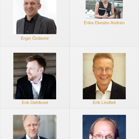
Erika Ekesbo Andrén
Ergin Özdemir
Erik Dahlkvist
Erik Lindfelt