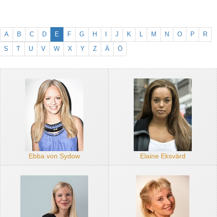
A
B
C
D
E
F
G
H
I
J
K
L
M
N
O
P
R
S
T
U
V
W
X
Y
Z
Ä
Ö
Ebba von Sydow
Elaine Eksvärd