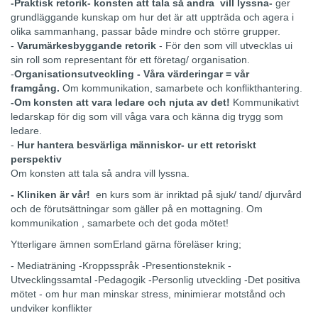
-Praktisk retorik- konsten att tala så andra vill lyssna-
ger
grundläggande kunskap om hur det är att uppträda och agera i
olika sammanhang, passar både mindre och större grupper.
-
Varumärkesbyggande retorik
- För den som vill utvecklas ui
sin roll som representant för ett företag/ organisation.
-
Organisationsutveckling - Våra värderingar = vår
framgång.
Om kommunikation, samarbete och konflikthantering.
-Om konsten att vara ledare och njuta av det!
Kommunikativt
ledarskap för dig som vill våga vara och känna dig trygg som
ledare.
-
Hur hantera besvärliga människor- ur ett retoriskt
perspektiv
Om konsten att tala så andra vill lyssna.
- Kliniken är vår!
en kurs som är inriktad på sjuk/ tand/ djurvård
och de förutsättningar som gäller på en mottagning. Om
kommunikation , samarbete och det goda mötet!
Ytterligare ämnen somErland gärna föreläser kring;
- Mediaträning -Kroppsspråk -Presentionsteknik -
Utvecklingssamtal -Pedagogik -Personlig utveckling -Det positiva
mötet - om hur man minskar stress, minimierar motstånd och
undviker konflikter