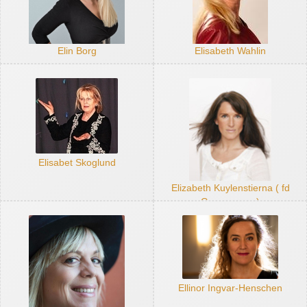
Elin Borg
Elisabeth Wahlin
Elisabet Skoglund
Elizabeth Kuylenstierna ( fd
Gummesson)
Ellinor Ingvar-Henschen