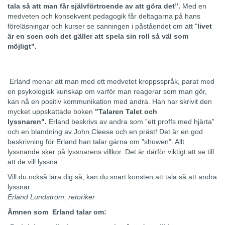
tala så att man får självförtroende av att göra det”.
Med en
medveten och konsekvent pedagogik får deltagarna på hans
föreläsningar och kurser se sanningen i påståendet om att "
livet
är en scen och det gäller att spela sin roll så väl som
möjligt".
Erland menar att man med ett medvetet kroppsspråk, parat med
en psykologisk kunskap om varför man reagerar som man gör,
kan nå en positiv kommunikation med andra. Han har skrivit den
mycket uppskattade boken
"Talaren Talet och
lyssnaren".
Erland beskrivs av andra som ”ett proffs med hjärta”
och en blandning av John Cleese och en präst! Det är en god
beskrivning för Erland han talar gärna om "showen". Allt
lyssnande sker på lyssnarens villkor. Det är därför viktigt att se till
att de vill lyssna.
Vill du också lära dig så, kan du snart konsten att tala så att andra
lyssnar.
Erland Lundström, retoriker
Ämnen som Erland talar om: