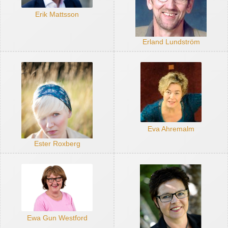
Erik Mattsson
Erland Lundström
Eva Ahremalm
Ester Roxberg
Ewa Gun Westford