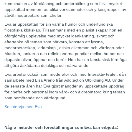
kombination av föreläsning och underhållning som blivit mycket
uppskattad inom en rad olika verksamheter och yrkesgrupper- av
såväl medarbetare som chefer.
Eva är uppskattad för sin varma humor och underfundiska
filosofiska klokskap. Tillsammans med en pianist skapar hon en
oförglömlig upplevelse med mycket igenkänning, skratt och
eftertanke på teman som närvaro, konsten att lyssna,
medarbetarskap, ledarskap , etiska dilemman och värdegrunder.
Musiken, tankarna och reflektionerna pendlar mellan humor och
djupaste allvar, öppnar och berör. Hon har en fanstastisk förmåga
att göra åskådarna delaktiga och närvarande.
Eva arbetar också som moderator och med Interaktiv teater, då i
samarbete med Lisa Arenö från Add:action Utbildning AB. Under
de senaste åren har Eva gjort mängder av uppskattade uppdrag
för chefer och personal inom vård- och äldreomsorg kring teman
som bemötande och värdegrund.
Se intervju med Eva
Några metoder och föreställningar som Eva kan erbjuda;