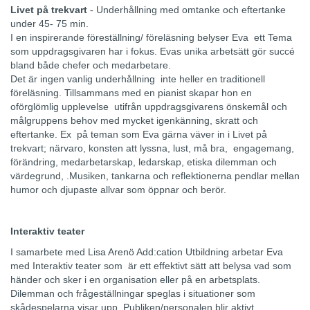
Livet på trekvart
- Underhållning med omtanke och eftertanke
under 45- 75 min.
I en inspirerande föreställning/ föreläsning belyser Eva ett Tema
som uppdragsgivaren har i fokus. Evas unika arbetsätt gör succé
bland både chefer och medarbetare.
Det är ingen vanlig underhållning inte heller en traditionell
föreläsning. Tillsammans med en pianist skapar hon en
oförglömlig upplevelse utifrån uppdragsgivarens önskemål och
målgruppens behov med mycket igenkänning, skratt och
eftertanke. Ex på teman som Eva gärna väver in i Livet på
trekvart; närvaro, konsten att lyssna, lust, må bra, engagemang,
förändring, medarbetarskap, ledarskap, etiska dilemman och
värdegrund, .Musiken, tankarna och reflektionerna pendlar mellan
humor och djupaste allvar som öppnar och berör.
Interaktiv teater
I samarbete med Lisa Arenö Add:cation Utbildning arbetar Eva
med Interaktiv teater som är ett effektivt sätt att belysa vad som
händer och sker i en organisation eller på en arbetsplats.
Dilemman och frågeställningar speglas i situationer som
skådespelarna visar upp. Publiken/personalen blir aktivt