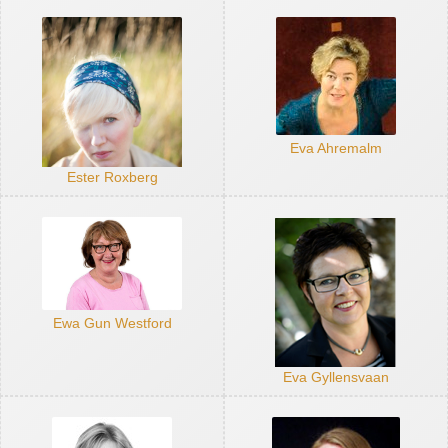
Eva Ahremalm
Ester Roxberg
Ewa Gun Westford
Eva Gyllensvaan