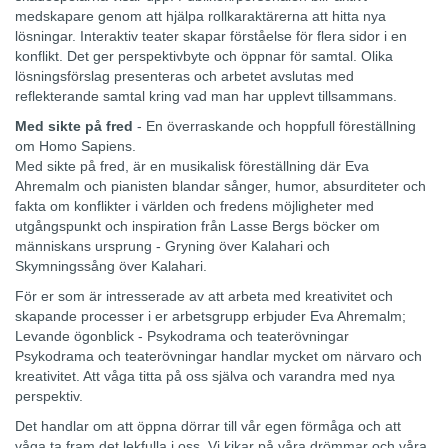
medskapare genom att hjälpa rollkaraktärerna att hitta nya
lösningar. Interaktiv teater skapar förståelse för flera sidor i en
konflikt. Det ger perspektivbyte och öppnar för samtal. Olika
lösningsförslag presenteras och arbetet avslutas med
reflekterande samtal kring vad man har upplevt tillsammans.
Med sikte på fred
- En överraskande och hoppfull föreställning
om Homo Sapiens.
Med sikte på fred, är en musikalisk föreställning där Eva
Ahremalm och pianisten blandar sånger, humor, absurditeter och
fakta om konflikter i världen och fredens möjligheter med
utgångspunkt och inspiration från Lasse Bergs böcker om
människans ursprung - Gryning över Kalahari och
Skymningssång över Kalahari.
För er som är intresserade av att arbeta med kreativitet och
skapande processer i er arbetsgrupp erbjuder Eva Ahremalm;
Levande ögonblick - Psykodrama och teaterövningar
Psykodrama och teaterövningar handlar mycket om närvaro och
kreativitet. Att våga titta på oss själva och varandra med nya
perspektiv.
Det handlar om att öppna dörrar till vår egen förmåga och att
våga ta fram det lekfulla i oss. Vi kikar på våra drömmar och våra