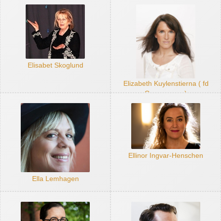
Elisabet Skoglund
Elizabeth Kuylenstierna ( fd
Gummesson)
Ellinor Ingvar-Henschen
Ella Lemhagen