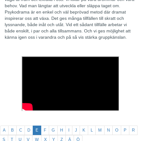
behov. Vad man längtar att utveckla eller släppa taget om.
Psykodrama är en enkel och väl beprövad metod där dramat
inspirerar oss att växa. Det ges många tillfällen till skratt och
lyssnande, både inåt och utåt. Vid ett sådant tillfälle arbetar vi
både enskilt, i par och alla tillsammans. Och vi ges möjlighet att
känna igen oss i varandra och på så vis stärka gruppkänslan.
A
B
C
D
E
F
G
H
I
J
K
L
M
N
O
P
R
S
T
U
V
W
X
Y
Z
Ä
Ö