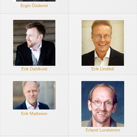
Ergin Özdemir
Erik Dahlkvist
Erik Lindfelt
Erik Mattsson
Erland Lundström