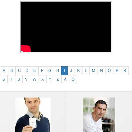
A
B
C
D
E
F
G
H
I
J
K
L
M
N
O
P
R
S
T
U
V
W
X
Y
Z
Ä
Ö