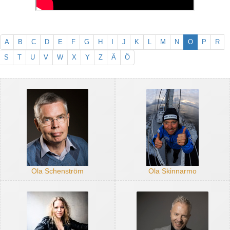
A
B
C
D
E
F
G
H
I
J
K
L
M
N
O
P
R
S
T
U
V
W
X
Y
Z
Ä
Ö
Ola Schenström
Ola Skinnarmo