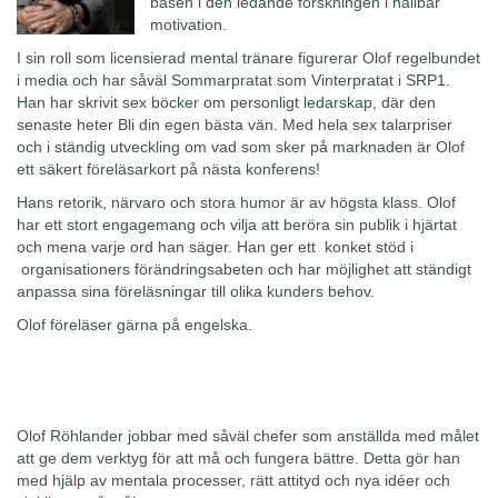
basen i den ledande forskningen i hållbar
motivation.
I sin roll som licensierad mental tränare figurerar Olof regelbundet
i media och har såväl Sommarpratat som Vinterpratat i SRP1.
Han har skrivit sex böcker om personligt ledarskap, där den
senaste heter Bli din egen bästa vän. Med hela sex talarpriser
och i ständig utveckling om vad som sker på marknaden är Olof
ett säkert föreläsarkort på nästa konferens!
Hans retorik, närvaro och stora humor är av högsta klass. Olof
har ett stort engagemang och vilja att beröra sin publik i hjärtat
och mena varje ord han säger. Han ger ett konket stöd i
organisationers förändringsabeten och har möjlighet att ständigt
anpassa sina föreläsningar till olika kunders behov.
Olof föreläser gärna på engelska.
Olof Röhlander jobbar med såväl chefer som anställda med målet
att ge dem verktyg för att må och fungera bättre. Detta gör han
med hjälp av mentala processer, rätt attityd och nya idéer och