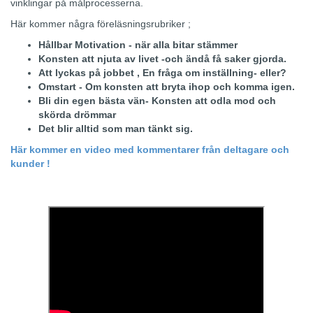
vinklingar på målprocesserna.
Här kommer några föreläsningsrubriker ;
Hållbar Motivation - när alla bitar stämmer
Konsten att njuta av livet -och ändå få saker gjorda.
Att lyckas på jobbet , En fråga om inställning- eller?
Omstart - Om konsten att bryta ihop och komma igen.
Bli din egen bästa vän- Konsten att odla mod och
skörda drömmar
Det blir alltid som man tänkt sig.
Här kommer en video med kommentarer från deltagare och
kunder !