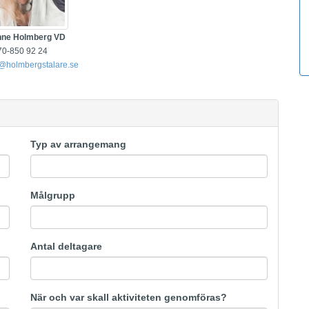
nne Holmberg VD
70-850 92 24
@holmbergstalare.se
Typ av arrangemang
Målgrupp
Antal deltagare
När och var skall aktiviteten genomföras?