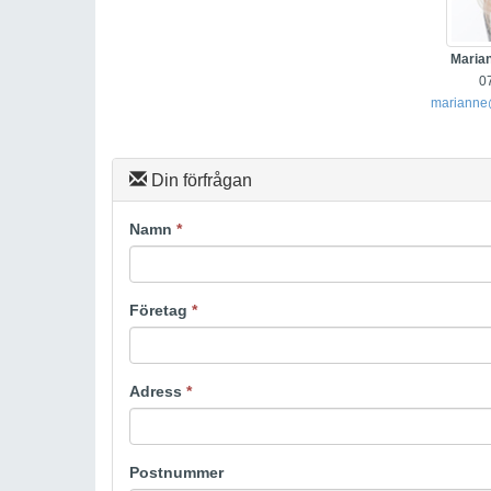
Maria
0
marianne
Din förfrågan
Namn
*
Företag
*
Adress
*
Postnummer