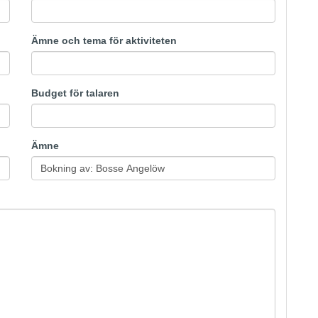
Ämne och tema för aktiviteten
Budget för talaren
Ämne