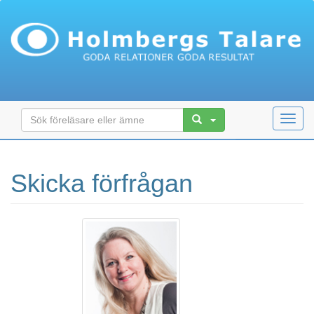
Toggl
navig
Skicka förfrågan