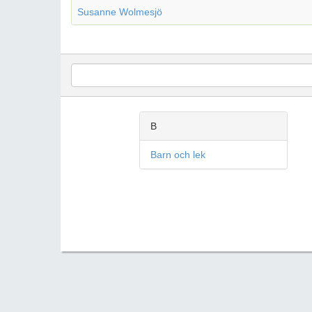
Susanne Wolmesjö
B
Barn och lek