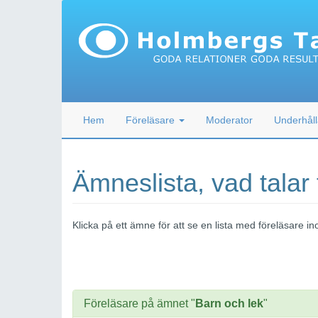
Hem
Föreläsare
Moderator
Underhåll
Ämneslista, vad talar
Klicka på ett ämne för att se en lista med föreläsare
Föreläsare på ämnet "
Barn och lek
"