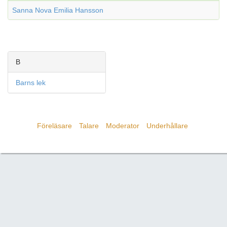
Sanna Nova Emilia Hansson
B
Barns lek
Föreläsare
Talare
Moderator
Underhållare