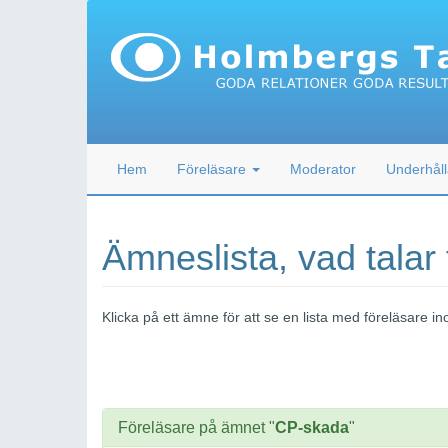
Hem
Föreläsare
Moderator
Underhåll
Ämneslista, vad talar
Klicka på ett ämne för att se en lista med föreläsare
Föreläsare på ämnet "
CP-skada
"