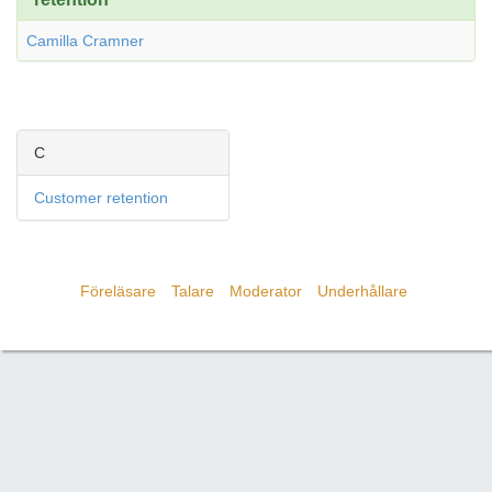
Camilla Cramner
C
Customer retention
Föreläsare
Talare
Moderator
Underhållare