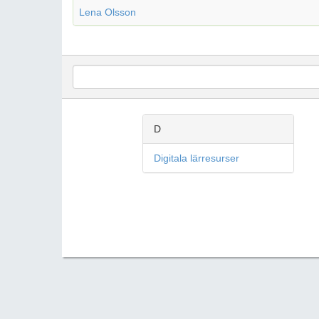
Lena Olsson
D
Digitala lärresurser