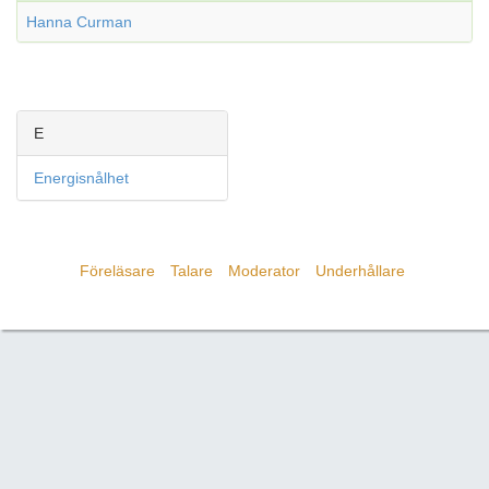
Hanna Curman
E
Energisnålhet
Föreläsare
Talare
Moderator
Underhållare