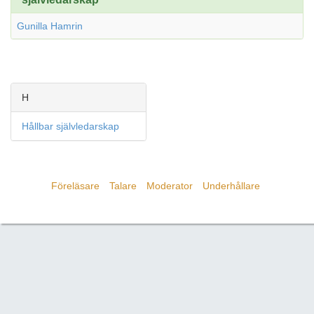
Gunilla Hamrin
H
Hållbar självledarskap
Föreläsare
Talare
Moderator
Underhållare