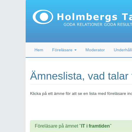
Hem
Föreläsare
Moderator
Underhåll
Ämneslista, vad talar
Klicka på ett ämne för att se en lista med föreläsare
Föreläsare på ämnet "
IT i framtiden
"