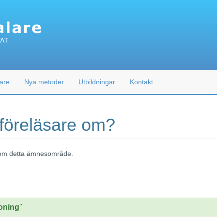
are
Nya metoder
Utbildningar
Kontakt
 föreläsare om?
 inom detta ämnesområde.
soning
"