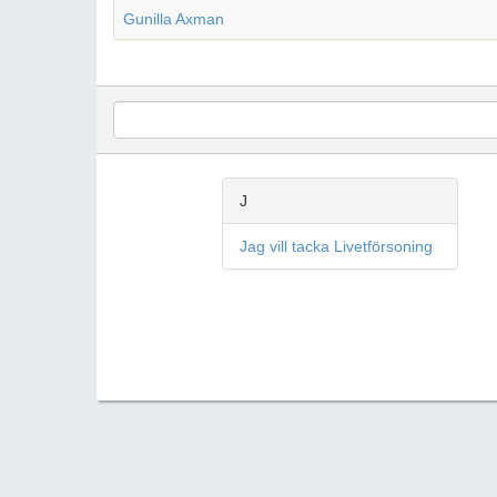
Gunilla Axman
J
Jag vill tacka Livetförsoning