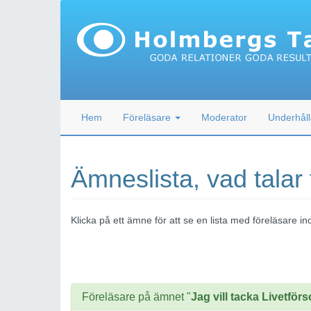
Hem
Föreläsare
Moderator
Underhåll
Ämneslista, vad talar
Klicka på ett ämne för att se en lista med föreläsare
Föreläsare på ämnet "
Jag vill tacka Livetför