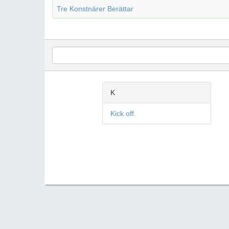
Tre Konstnärer Berättar
K
Kick off.