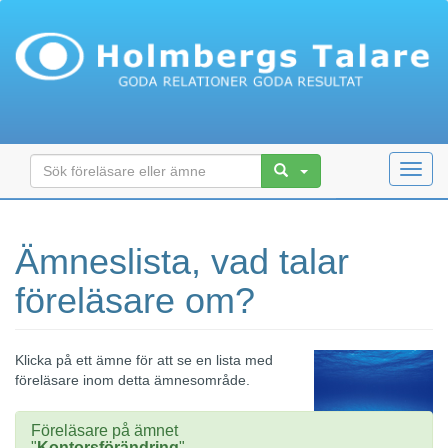
Toggl
navig
Ämneslista, vad talar
föreläsare om?
Klicka på ett ämne för att se en lista med
föreläsare inom detta ämnesområde.
Föreläsare på ämnet
"
Kontorsförändring
"