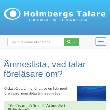
Toggl
navig
Ämneslista, vad talar
föreläsare om?
Klicka på ett ämne för att se en lista med
föreläsare inom detta ämnesområde.
Föreläsare på ämnet "
Arbetsliv i
förändring
"