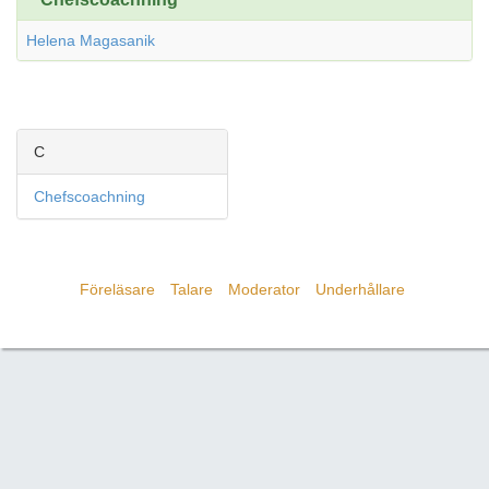
Helena Magasanik
C
Chefscoachning
Föreläsare
Talare
Moderator
Underhållare