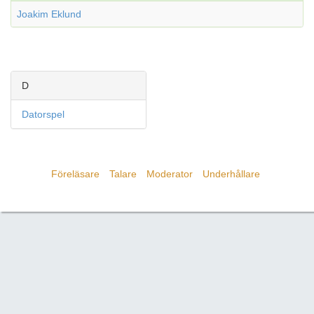
Joakim Eklund
D
Datorspel
Föreläsare
Talare
Moderator
Underhållare