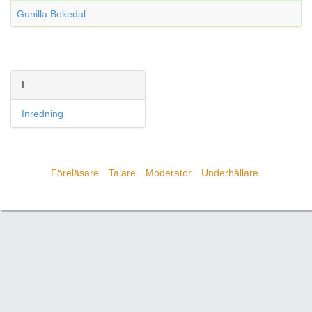
Gunilla Bokedal
I
Inredning
Föreläsare
Talare
Moderator
Underhållare