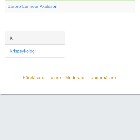
Barbro Lennéer Axelsson
K
Krispsykologi
Föreläsare
Talare
Moderator
Underhållare