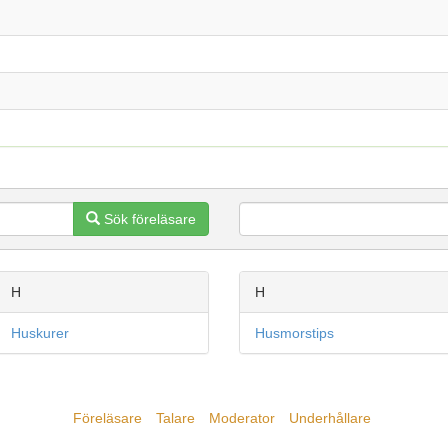
Sök föreläsare
H
H
Huskurer
Husmorstips
Föreläsare
Talare
Moderator
Underhållare