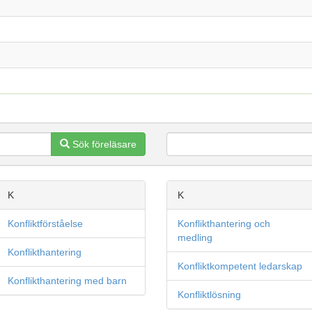
Sök föreläsare
K
K
Konfliktförståelse
Konflikthantering och
medling
Konflikthantering
Konfliktkompetent ledarskap
Konflikthantering med barn
Konfliktlösning